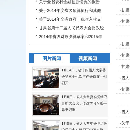
融创新情况的调研报告（书
关于全省农村金融创新情况的报告
甘肃
关于2014年度省级预算执行和其他
·
财政收支的审计工作报告
关于2014年全省政府非税收入收支
甘肃
·
管理情况的报告（书面）
甘肃省第十二届人民代表大会财政经
员职
济委员会关于2014年省级财
2014年省级财政决算草案和2015年
甘肃
·
上半年全省财政预算执行情况
员职
甘肃
·
图片新闻
视频新闻
（书
甘肃
·
1月14日，省十四届人大常委
会第三十七次主任会议在兰州
省人
·
召开
甘肃
·
1月8日，省人大常委会党组召
开扩大会议，传达学习习近平
总书记重
省人
·
关于
·
1月8日，省人大常委会党组理