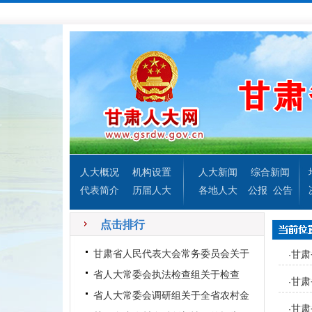
人大概况
机构设置
人大新闻
综合新闻
代表简介
历届人大
各地人大
公报
公告
点击排行
甘肃省人民代表大会常务委员会关于
甘肃
·
罢免冯杰的第十二届全国人
省人大常委会执法检查组关于检查
甘肃
·
《中华人民共和国水污染防治
省人大常委会调研组关于全省农村金
甘肃
·