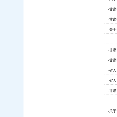
甘肃
·
条例
甘肃
·
条例
关于
·
甘肃
·
甘肃
·
决定
省人
·
报告
省人
·
甘肃
·
的审
关于
·