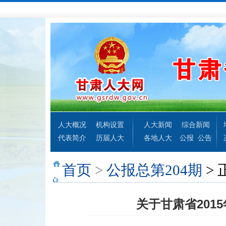
人大概况
机构设置
人大新闻
综合新闻
代表简介
历届人大
各地人大
公报
公告
首页
>
公报总第204期
> 
关于甘肃省20