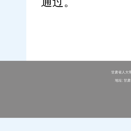
通过。
甘肃省人大常
地址: 甘肃