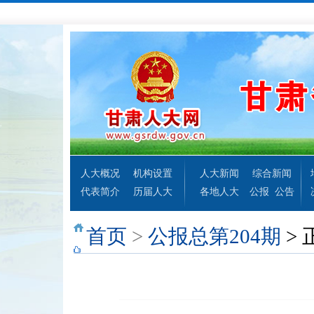
人大概况
机构设置
人大新闻
综合新闻
代表简介
历届人大
各地人大
公报
公告
首页
>
公报总第204期
> 