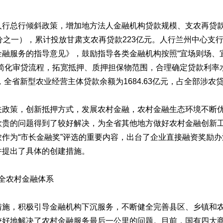
总行倾斜政策，增加地方法人金融机构贷款规模、支农再贷款限
分之一），累计投放甘肃支农再贷款223亿元。人行兰州中心支
金融服务的指导意见》，鼓励指导各类金融机构按照“宜场则场、
简化审贷流程，拓宽抵押、质押担保物范围，合理确定贷款利率
全省新型农业经营主体贷款余额为1684.63亿元，占全部涉农贷款
策，创新抵押方式，发展农村金融，农村金融生态环境不断优
款贵的问题得到了较好解决，为全省其他地方做好农村金融创新
作为“市长金融奖”评选的重要内容，出台了企业直接融资奖励
并提出了具体的创建措施。
全农村金融体系
，积极引导金融机构下沉服务，不断健全完善县区、乡镇和农
较好地解决了农村金融服务最后一公里的问题。目前，国有四大