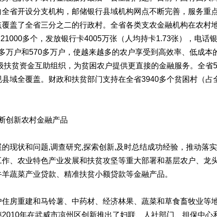
向全省开设分支机构，邮储银行县域机构网点不断完善，服务重
覆盖了全省三分之二的行政村。全省各类支农金融机构在农村地区布
点21000多个，发放银行卡4005万张（人均持卡1.73张），
60多万户和570多万户，使越来越多的农户享受到高效率、低成
村级扶贫资金互助组织，为贫困农户提供更直接的金融服务。全省
县域全覆盖。财政和扶贫部门支持在全省3940多个贫困村（占全
断创新农村金融产品
现状和问题,调查研究,探索创新,及时总结成功经验，推动落
工作、农业特色产业发展和扶贫攻坚等重大部署和基层农户、龙
牛羊蔬菜产业贷款、精准扶贫小额贷款等金融产品。
房重建和马铃薯、中药材、经济林果、蔬菜和草食畜牧业等地
2010年在武威市凉州区创新推出了妇联、人社部门、担保中心和