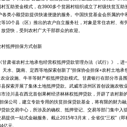
村互助资金模式，在3900多个贫困村组织成立了村级扶贫互助
农户各类小额贷款提供快速便捷的服务。中国扶贫基金会所属的中
政等10个县（区）推出的农户自立服务社，对象是常住农村、有
、放贷快，受到农村广大干部群众的欢迎。
村抵押担保方式创新
《甘肃省农村土地承包经营权抵押贷款管理办法（试行）》，进一
、天水、陇南、定西等地探索创新了“担保协会担保+农村土地承包
、农业设施、牛羊等财产权抵押贷款模式。甘肃银行在部分市县
市县探索开展了集体土地抵押贷款。武威市凉州区首创设施农牧
市泾川县在西北首创果树经济林林权抵押贷款，开辟了农村新的
发担保公司，建立专款专用的扶贫担保贷款基金，将有限的财力
押贷款交易中心，所涉及的确权、抵押登记、交易等部门集中入
易提供一站式金融服务。截止2015年3月末，全省仅“三权”（
84亿元。