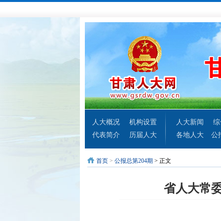
人大概况
机构设置
人大新闻
综
代表简介
历届人大
各地人大
公
首页
>
公报总第204期
> 正文
省人大常