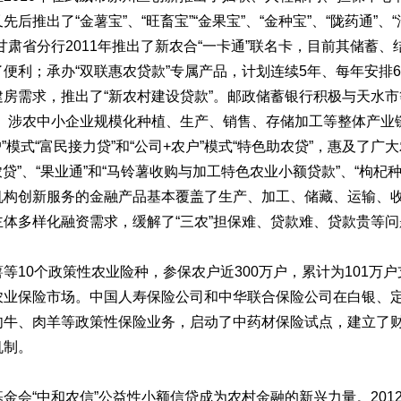
推出了“金薯宝”、“旺畜宝”“金果宝”、“金种宝”、“陇药通”、“汇
甘肃省分行2011年推出了新农合“一卡通”联名卡，目前其储蓄
便利；承办“双联惠农贷款”专属产品，计划连续5年、每年安排
房需求，推出了“新农村建设贷款”。邮政储蓄银行积极与天水市
社、涉农中小企业规模化种植、生产、销售、存储加工等整体产业
”模式“富民接力贷”和“公司+农户”模式“特色助农贷”，惠及了
农贷”、“果业通”和“马铃薯收购与加工特色农业小额贷款”、“枸
机构创新服务的金融产品基本覆盖了生产、加工、储藏、运输、
体多样化融资需求，缓解了“三农”担保难、贷款难、贷款贵等问
0个政策性农业险种，参保农户近300万户，累计为101万户支
农业保险市场。中国人寿保险公司和中华联合保险公司在白银、
肉牛、肉羊等政策性保险业务，启动了中药材保险试点，建立了
机制。
“中和农信”公益性小额信贷成为农村金融的新兴力量。201