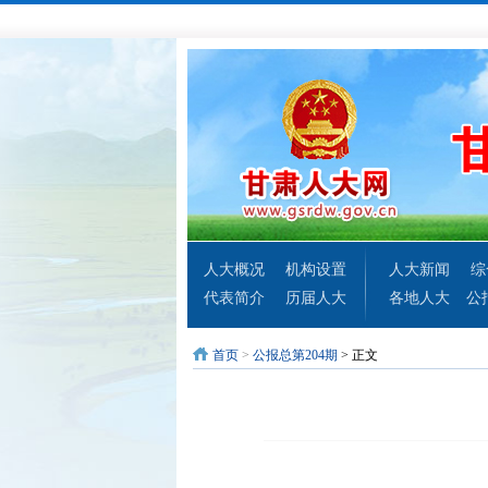
人大概况
机构设置
人大新闻
综
代表简介
历届人大
各地人大
公
首页
>
公报总第204期
> 正文