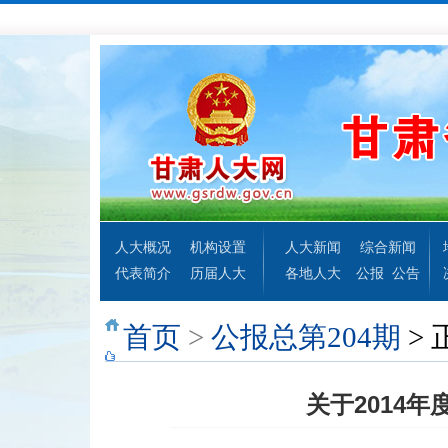
人大概况
机构设置
人大新闻
综合新闻
代表简介
历届人大
各地人大
公报
公告
首页
>
公报总第204期
> 
关于2014