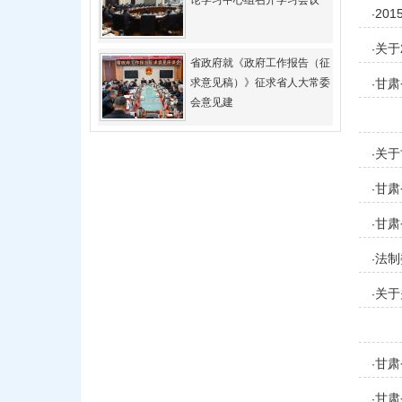
论学习中心组召开学习会议
面）
20
·
关于
·
省政府就《政府工作报告（征
求意见稿）》征求省人大常委
甘肃
·
会意见建
关于
·
甘肃
·
的决
甘肃
·
法制
·
法〉
关于
·
则》
甘肃
·
甘肃
·