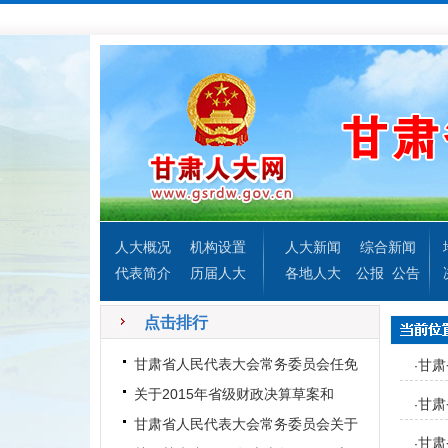
人大概况
机构设置
人大新闻
综合新闻
代表简介
历届人大
各地人大
公报
公告
点击排行
甘肃省人民代表大会常务委员会任免
甘肃
·
名单
关于2015年省级财政决算草案和
甘肃
·
2016年上半年全省财政预算执行
甘肃省人民代表大会常务委员会关于
甘肃
·