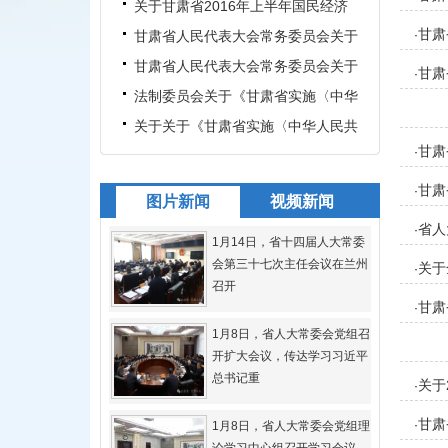
批准2015年省级财政决算的
关于甘肃省2016年上半年国民经济
甘肃
和社会发展计划执行情况的报
甘肃省人民代表大会常务委员会关于
·
批准《武威市人民代表大会
甘肃省人民代表大会常务委员会关于
甘肃
·
批准《兰州市养犬管理条例
法制委员会关于《甘肃省实施〈中华
人民共和国全国人民代表大
关于关于《甘肃省实施〈中华人民共
甘肃
·
和国全国人民代表大会和地
甘肃
·
图片新闻
视频新闻
省人
·
1月14日，省十四届人大常委
会第三十七次主任会议在兰州
关于
·
召开
甘肃
·
1月8日，省人大常委会党组召
开扩大会议，传达学习习近平
总书记重
关于
·
甘肃
·
1月8日，省人大常委会党组理