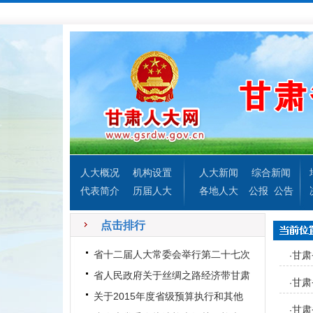
人大概况
机构设置
人大新闻
综合新闻
代表简介
历届人大
各地人大
公报
公告
点击排行
省十二届人大常委会举行第二十七次
甘肃
·
会议
省人民政府关于丝绸之路经济带甘肃
甘肃
·
段“6873”交通突破行动工
关于2015年度省级预算执行和其他
甘肃
·