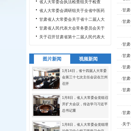
财政收支审计查出问题整改情
省人大常委会执法检查组关于检查
甘肃
《甘肃省农村能源条例》贯彻
省人大常委会调研组关于全省中医药
·
产业发展情况的调研报告
甘肃省人大常委会关于省十二届人大
甘肃
·
四次会议代表建议办理情况
甘肃省人民代表大会常务委员会关于
召开甘肃省第十二届人民代
关于召开甘肃省第十二届人民代表大
甘肃
·
会第六次会议的决定（草案
甘肃
·
图片新闻
视频新闻
甘肃
·
1月14日，省十四届人大常委
会第三十七次主任会议在兰州
甘肃
·
召开
甘肃
·
1月8日，省人大常委会党组召
开扩大会议，传达学习习近平
总书记重
甘肃
·
关于
·
1月8日，省人大常委会党组理