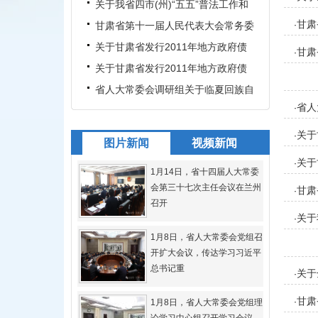
和“六五”普法工作意见的
关于我省四市(州)“五五”普法工作和
甘肃
《甘肃省人大常委会关于
甘肃省第十一届人民代表大会常务委
·
名额
员会关于批准发行2011年地
关于甘肃省发行2011年地方政府债
甘肃
·
券并相应调整全省及省级财政
关于甘肃省发行2011年地方政府债
券并相应调整全省及省级财政
省人大常委会调研组关于临夏回族自
省人
·
治州经济社会跨越式发展的
关于
·
图片新闻
视频新闻
关于
·
1月14日，省十四届人大常委
会第三十七次主任会议在兰州
甘肃
·
召开
的决
关于
·
1月8日，省人大常委会党组召
的调
开扩大会议，传达学习习近平
总书记重
关于
·
甘肃
·
1月8日，省人大常委会党组理