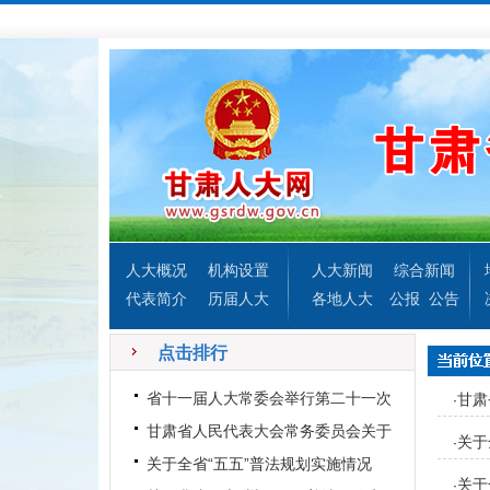
人大概况
机构设置
人大新闻
综合新闻
代表简介
历届人大
各地人大
公报
公告
点击排行
省十一届人大常委会举行第二十一次
甘肃
·
会议
甘肃省人民代表大会常务委员会关于
关于
·
进一步加强法制宣传教育的
关于全省“五五”普法规划实施情况
关于
·