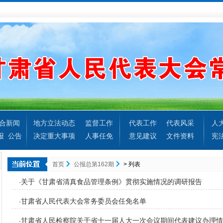
合新闻
地方立法动态
监督工作
代表工作
代表风采
人
报
公告
决定重大事项
人事任免
意见建议
文件资料
宪
首页
公报总第162期
> 列表
关于《甘肃省清真食品管理条例》贯彻实施情况的调研报告
·
甘肃省人民代表大会常务委员会任免名单
·
甘肃省人民检察院关于省十一届人大一次会议期间代表建议办理情
·