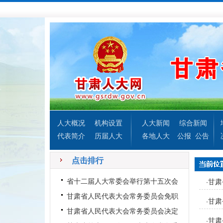
人大概况
机构设置
人大新闻
综合新闻
代表简介
历届人大
各地人大
公报
公告
点击排行
省十二届人大常委会举行第十五次会
甘肃
·
议
甘肃省人民代表大会常务委员会免职
甘肃
·
名单
甘肃省人民代表大会常务委员会决定
甘肃
·