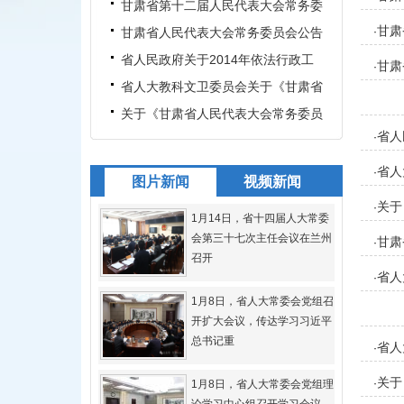
免职名单
甘肃省第十二届人民代表大会常务委
甘肃
员会代表资格审查委员会关
甘肃省人民代表大会常务委员会公告
·
的代
省人民政府关于2014年依法行政工
甘肃
·
作报告
省人大教科文卫委员会关于《甘肃省
人民代表大会常务委员会关
关于《甘肃省人民代表大会常务委员
省人
·
会关于加强地震重点监视防
省人
·
图片新闻
视频新闻
减灾
关于
·
1月14日，省十四届人大常委
案）
会第三十七次主任会议在兰州
甘肃
·
召开
省人
·
1月8日，省人大常委会党组召
开扩大会议，传达学习习近平
总书记重
省人
·
关于
·
1月8日，省人大常委会党组理