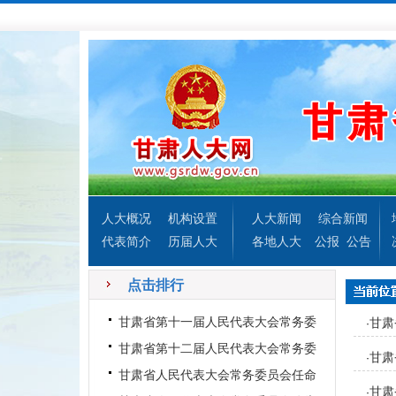
人大概况
机构设置
人大新闻
综合新闻
代表简介
历届人大
各地人大
公报
公告
点击排行
甘肃省第十一届人民代表大会常务委
甘肃
·
员会第一次会议出席人员、
甘肃省第十二届人民代表大会常务委
甘肃
·
员会第十一次会议议程、日
甘肃省人民代表大会常务委员会任命
甘肃
·