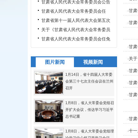
名单、任免名单
甘肃省人民代表大会常务委员会公告
甘肃
( 第3号 )、甘肃省公众
甘肃省人民代表大会常务委员会任
·
命、决定任命、免职名单
甘肃省第十一届人民代表大会第五次
甘肃
·
会议关于接受甘肃省第十一
关于《甘肃省人民代表大会常务委员
会议事规则修正案(草案)》
甘肃省人民代表大会常务委员会任免
甘肃
·
名单
委员
关于
·
图片新闻
视频新闻
甘肃
·
1月14日，省十四届人大常委
会第三十七次主任会议在兰州
甘肃
·
召开
甘肃
·
1月8日，省人大常委会党组召
开扩大会议，传达学习习近平
总书记重
甘肃
·
十一
·
1月8日，省人大常委会党组理